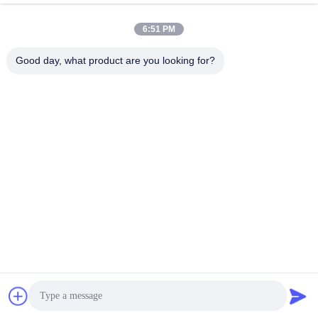
भेजना
6:51 PM
Good day, what product are you looking for?
Wuxi Special Ceramic Electrical Co.,Ltd
zpp@wxspecialcera.com.cn
17351500728
No4 Longshan Road,Xinwu District,Wuxi City,Jiangsu प्रांत
चीन अच्छी गुणवत्ता Al2O3 सिरेमिक आपूर्तिकर्ता. कॉपीराइट © 2021-2026
Wuxi Special Ceramic Electrical Co.,Ltd . सर्वाधिकार सुरक्षित।