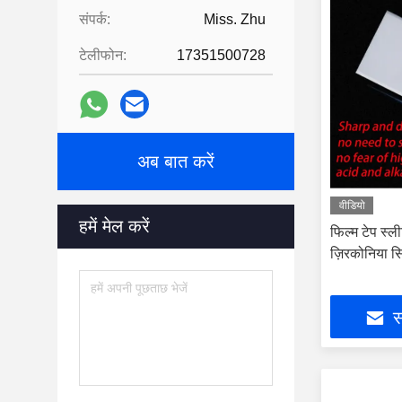
संपर्क:
Miss. Zhu
टेलीफोन:
17351500728
अब बात करें
वीडियो
हमें मेल करें
फिल्म टेप स्ल
ज़िरकोनिया सि
स