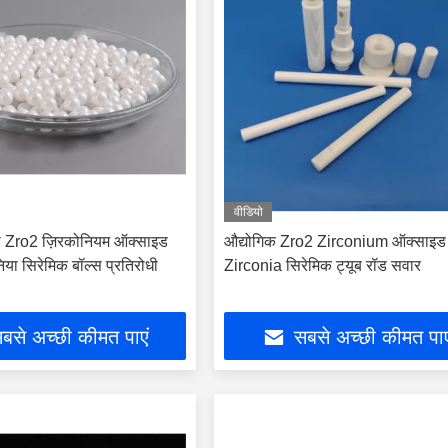
वीडियो
धता Zro2 ज़िरकोनियम ऑक्साइड
औद्योगिक Zro2 Zirconium ऑक्साइड
िया सिरेमिक बॉल्स प्रतिरोधी
Zirconia सिरेमिक ट्यूब रॉड सवार
बसे अच्छी कीमत पाएं
सबसे अच्छी कीमत पाए