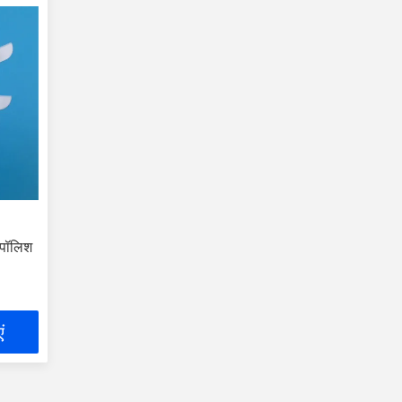
 पॉलिश
ं