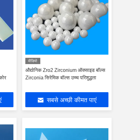
वीडियो
औद्योगिक Zro2 Zirconium ऑक्साइड बॉल्स
ौकोर
Zirconia सिरेमिक बॉल्स उच्च परिशुद्धता
ं
सबसे अच्छी कीमत पाएं