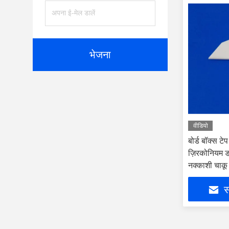
भेजना
वीडियो
बोर्ड बॉक्स ट
ज़िरकोनियम ड
नक्काशी चाकू
स