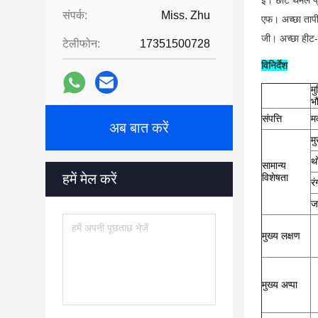
ई। छोटे थर्मल प
संपर्क:
Miss. Zhu
एफ। अच्छा ताप
जी। अच्छा हीट-
टेलीफोन:
17351500728
विनिर्देश
म
भ
संपत्ति
म
अब बात करें
म
थ
सामान्य
हमें मेल करें
विशेषता
रं
ज
मुख्य लक्षण
मुख्य अप्पा