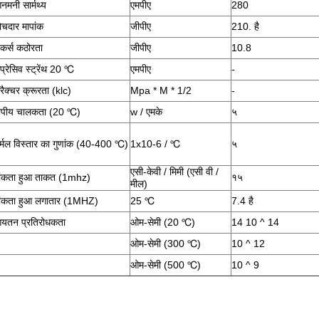
नमनी सार्मथ्य
एमपीए
280
ोचदार मापांक
जीपीए
210. है
िकर्स कठोरता
जीपीए
10.8
प्रेसिव स्ट्रेंथ 20 ℃
एमपीए
-
रैक्चर क्रूरता (klc)
Mpa * M * 1/2
-
ापीय चालकता (20 ℃)
w / एमके
५
र्मल विस्तार का गुणांक (40-400 ℃)
1x10-6 / ℃
५
एसी-केवी / मिमी (एसी वी /
ांकता हुआ ताकत (1mhz)
१५
मील)
ांकता हुआ लगातार (1MHZ)
25 ℃
7.4 है
यतन प्रतिरोधकता
ओम-सेमी (20 ℃)
14 10 ^ 14
ओम-सेमी (300 ℃)
10 ^ 12
ओम-सेमी (500 ℃)
10 ^ 9