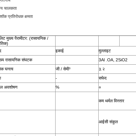
्रतिरोध
ीय चालकता
शॉक प्रतिरोधक क्षमता
ुलिट मुख्य पैरामीटर: (रासायनिक /
ौतिक)
द
इकाई
मुल्लाइट
ुख्य रासायनिक संघटक
3Al .OA, 2SiO2
ोक घनत्व
जी / सेमी³
३.२
ग
-
सफेद
ल अवशोषण
%
०
कम थर्मल विस्तार
आईसी संकुल