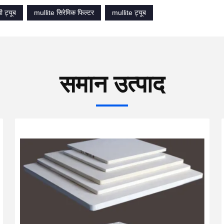
ी ट्यूब
mullite सिरेमिक फिल्टर
mullite ट्यूब
समान उत्पाद