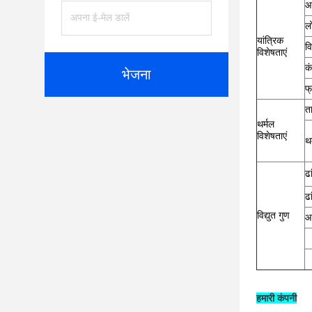
आ
ल
यांत्रिक
व
विशेषताएं
कं
भेजना
फ्
त
थर्मल
विशेषताएं
थ
ढ
ढ
विद्युत गुण
आ
हमारी कंपनी