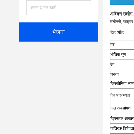
आवेदन उद्योग:
मशीनरी, फाइबर 
भेजना
डेट शीट
मद
भौतिक गुण
रंग
घनत्व
ज़िरकोनिया सामग
गैस पारगम्यता
जल अवशोषण
क्रिस्टल आकार
यांत्रिक विशेषता