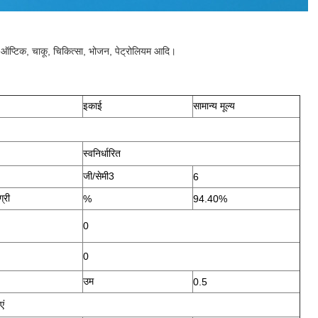
ऑप्टिक, चाकू, चिकित्सा, भोजन, पेट्रोलियम आदि।
इकाई
सामान्य मूल्य
स्वनिर्धारित
जी/सेमी3
6
्री
%
94.40%
0
0
उम
0.5
एं