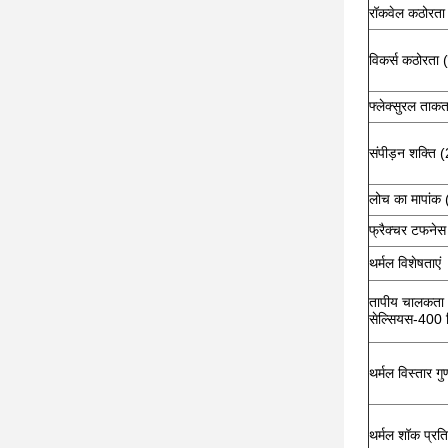
रॉकवेल कठोरत
विकर्स कठोरता 
फ्लेक्सुरल ताक
संपीड़न शक्ति (
लोच का मापांक 
फ्रैक्चर टफनेस
थर्मल विशेषताएं
तापीय चालकता 
सेल्सियस-400 ड
थर्मल विस्तार गु
थर्मल शॉक प्रत