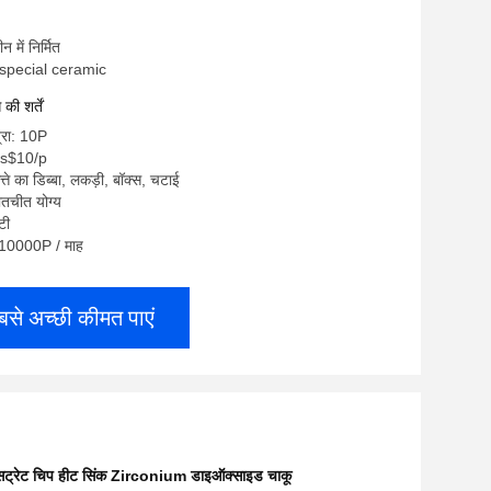
ीन में निर्मित
i special ceramic
ी शर्तें
्रा: 10P
us$10/p
त्ते का डिब्बा, लकड़ी, बॉक्स, चटाई
ातचीत योग्य
 टी
ा: 10000P / माह
बसे अच्छी कीमत पाएं
सट्रेट चिप हीट सिंक Zirconium डाइऑक्साइड चाकू