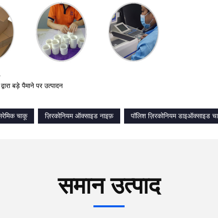
ण
वारा बड़े पैमाने पर उत्पादन
िरेमिक चाकू
ज़िरकोनियम ऑक्साइड नाइफ़
पॉलिश ज़िरकोनियम डाइऑक्साइड चा
समान उत्पाद