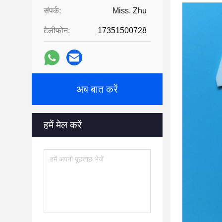
संपर्क:
Miss. Zhu
टेलीफोन:
17351500728
अब बात करें
हमें मेल करें