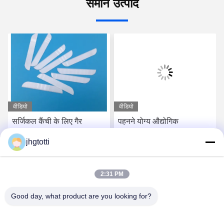
समान उत्पाद
वीडियो
वीडियो
सर्जिकल कैंची के लिए गैर
पहनने योग्य औद्योगिक
कंडक्टर उच्च पॉलिश जिरकोनियम
जिरकोनिया Zr02 सिरेमिक कटर
jhgtotti
डाइऑक्साइड ब्लेड चाकू
चाकू कतरना अच्छा तीक्ष्णता
सुरक्षा
सबसे अच्छी कीमत पाएं
सबसे अच्छी कीमत पाएं
2:31 PM
Good day, what product are you looking for?