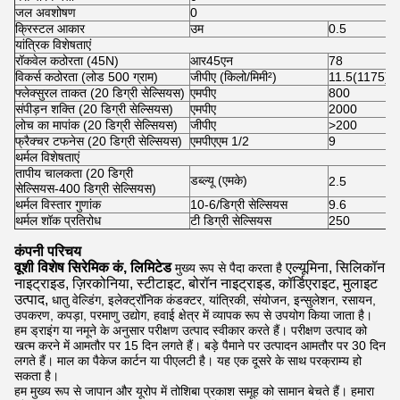
जल अवशोषण
0
क्रिस्टल आकार
उम
0.5
यांत्रिक विशेषताएं
रॉकवेल कठोरता (45N)
आर45एन
78
विकर्स कठोरता (लोड 500 ग्राम)
जीपीए (किलो/मिमी²)
11.5(1175)
फ्लेक्सुरल ताकत (20 डिग्री सेल्सियस)
एमपीए
800
संपीड़न शक्ति (20 डिग्री सेल्सियस)
एमपीए
2000
लोच का मापांक (20 डिग्री सेल्सियस)
जीपीए
>200
फ्रैक्चर टफनेस (20 डिग्री सेल्सियस)
एमपीएएम 1/2
9
थर्मल विशेषताएं
तापीय चालकता (20 डिग्री
डब्ल्यू (एमके)
2.5
सेल्सियस-400 डिग्री सेल्सियस)
थर्मल विस्तार गुणांक
10-6/डिग्री सेल्सियस
9.6
थर्मल शॉक प्रतिरोध
टी डिग्री सेल्सियस
250
कंपनी परिचय
वूशी विशेष सिरेमिक कं, लिमिटेड
एल्यूमिना, सिलिकॉन
मुख्य रूप से पैदा करता है
नाइट्राइड, ज़िरकोनिया, स्टीटाइट, बोरॉन नाइट्राइड, कॉर्डिएराइट, मुलाइट
उत्पाद,
धातु वेल्डिंग, इलेक्ट्रॉनिक कंडक्टर, यांत्रिकी, संयोजन, इन्सुलेशन, रसायन,
उपकरण, कपड़ा, परमाणु उद्योग, हवाई क्षेत्र में व्यापक रूप से उपयोग किया जाता है।
हम ड्राइंग या नमूने के अनुसार परीक्षण उत्पाद स्वीकार करते हैं। परीक्षण उत्पाद को
खत्म करने में आमतौर पर 15 दिन लगते हैं। बड़े पैमाने पर उत्पादन आमतौर पर 30 दिन
लगते हैं। माल का पैकेज कार्टन या पीएलटी है। यह एक दूसरे के साथ परक्राम्य हो
सकता है।
हम मुख्य रूप से जापान और यूरोप में तोशिबा प्रकाश समूह को सामान बेचते हैं। हमारा