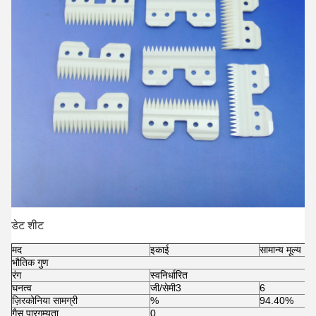
डेट शीट
मद
इकाई
सामान्य मूल्य
भौतिक गुण
रंग
स्वनिर्धारित
घनत्व
जी/सेमी3
6
ज़िरकोनिया सामग्री
%
94.40%
गैस पारगम्यता
0